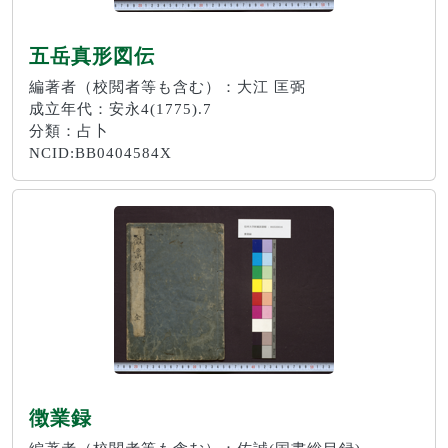
五岳真形図伝
編著者（校閲者等も含む）：大江 匡弼
成立年代：安永4(1775).7
分類：占卜
NCID:BB0404584X
徴業録