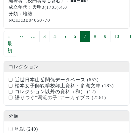
編著者（校閲者等も含む）：■■三■郎
成立年代：天明3(1783).4.8
分類：地誌
NCID:BB04050770
ページ送り
前ページ
«
‹‹
…
3
4
5
6
7
8
9
10
11
最
先頭ページ
初
コレクション
近世日本山岳関係データベース
(653)
松本女子師範学校郷土資料・多湖文庫
(183)
コレクション以外の資料（和）
(12)
語りつぐ"濁流の子"アーカイブス
(2561)
分類
地誌
(240)