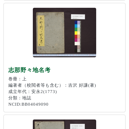
志那野々地名考
巻冊：上
編著者（校閲者等も含む）：吉沢 好謙(著)
成立年代：安永2(1773)
分類：地誌
NCID:BB04049090