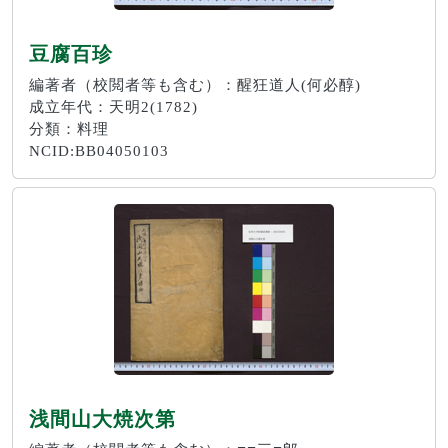
豆腐百珍
編著者（校閲者等も含む）：醒狂道人(何必醇)
成立年代：天明2(1782)
分類：料理
NCID:BB04050103
浅間山大焼次第