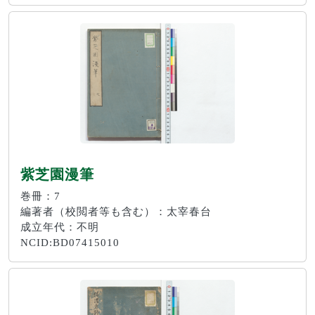
紫芝園漫筆
巻冊：7
編著者（校閲者等も含む）：太宰春台
成立年代：不明
NCID:BD07415010