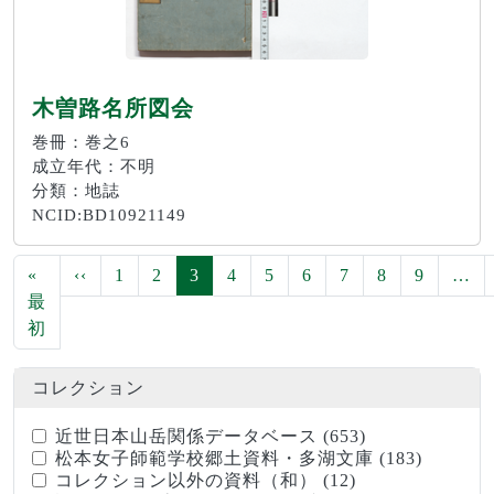
木曽路名所図会
巻冊：巻之6
成立年代：不明
分類：地誌
NCID:BD10921149
ページ送り
前ページ
«
‹‹
1
2
3
4
5
6
7
8
9
…
最
先頭ページ
初
コレクション
近世日本山岳関係データベース
(653)
松本女子師範学校郷土資料・多湖文庫
(183)
コレクション以外の資料（和）
(12)