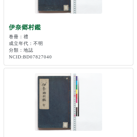
伊奈郷村鑑
巻冊：禮
成立年代：不明
分類：地誌
NCID:BD07827040