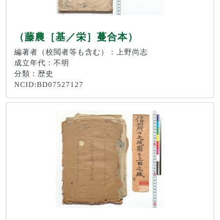
（藤農［基／栄］蔓合本）
編著者（校閲者等も含む）：上野尚志
成立年代：不明
分類：歴史
NCID:BD07527127