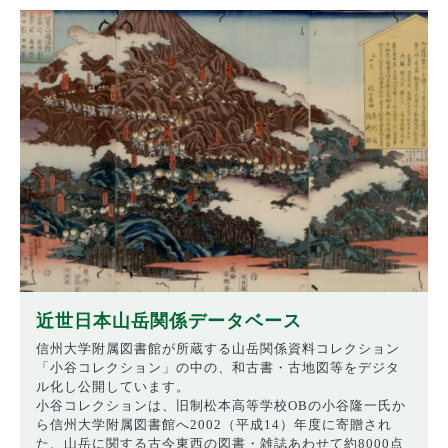
近世日本山岳関係データベース
信州大学附属図書館が所蔵する山岳関係資料コレクション
「小谷コレクション」の中の、和古書・古地図等をデジタ
ル化し公開しています。
小谷コレクションは、旧制松本高等学校OBの小谷隆一氏か
ら信州大学附属図書館へ2002（平成14）年度に寄贈され
た、山岳に関する古今東西の図書・雑誌あわせて約8000点