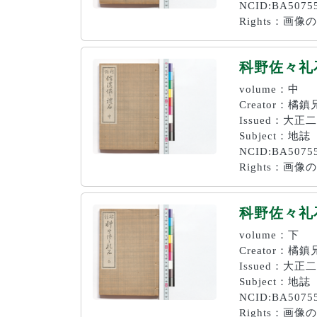
NCID:BA5075
Rights：
科野佐々礼
volume：中
Creator：
Issued：大正二
Subject：地誌
NCID:BA5075
Rights：
科野佐々礼
volume：下
Creator：
Issued：大正二
Subject：地誌
NCID:BA5075
Rights：