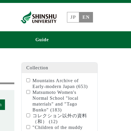
JP
EN
Guide
Collection
Mountains Archive of
Early-modern Japan
(653)
Matsumoto Women's
Normal School "local
materials" and "Tago
h
Bunko"
(183)
コレクション以外の資料
（和）
(12)
"Children of the muddy