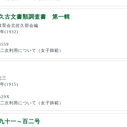
久古文書類調査書 第一輯
信濃教育会北佐久部会編
年(1932)
4559
画像の二次利用について（女子師範）
山忠三
年(1915)
529X
画像の二次利用について（女子師範）
九十一～百二号