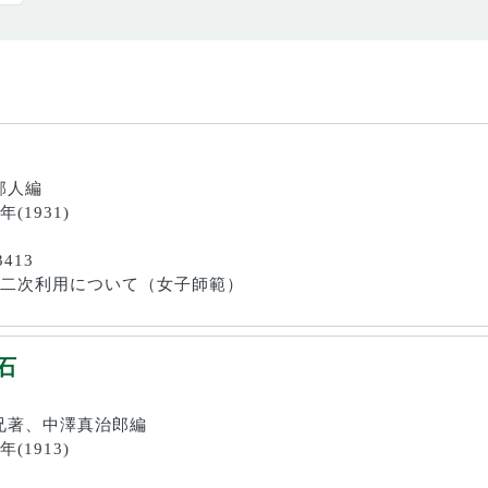
林郊人編
年(1931)
3413
画像の二次利用について（女子師範）
石
橘鎮兄著、中澤真治郎編
年(1913)