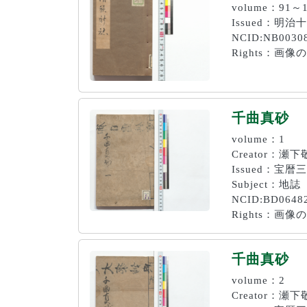
volume：91～
Issued：明治十
NCID:NB0030
Rights：
千曲真砂
volume：1
Creator：
Issued：宝暦
Subject：地誌
NCID:BD0648
Rights：
千曲真砂
volume：2
Creator：