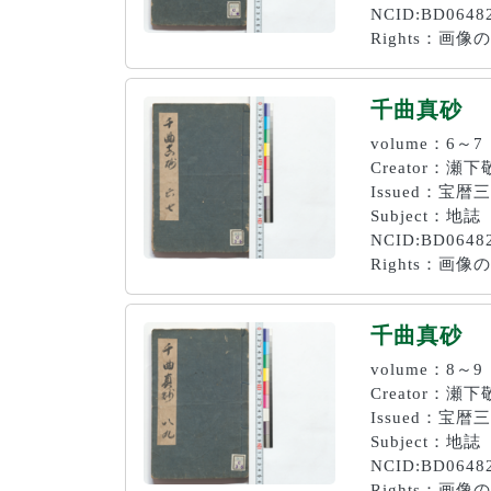
NCID:BD0648
Rights：
千曲真砂
volume：6～7
Creator：
Issued：宝暦
Subject：地誌
NCID:BD0648
Rights：
千曲真砂
volume：8～9
Creator：
Issued：宝暦
Subject：地誌
NCID:BD0648
Rights：