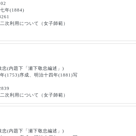
102
七年(1884)
8261
画像の二次利用について（女子師範）
瀬下敬忠(内題下「瀬下敬忠編述」)
三年(1753)序成、明治十四年(1881)写
2839
画像の二次利用について（女子師範）
瀬下敬忠(内題下「瀬下敬忠編述」)