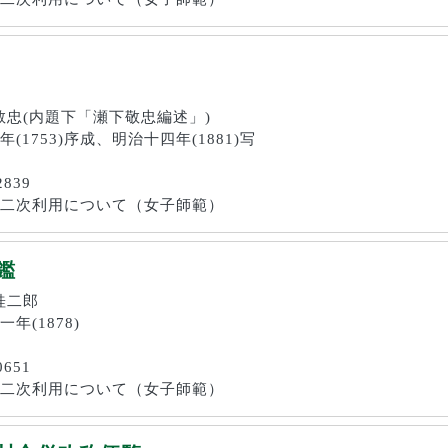
瀬下敬忠(内題下「瀬下敬忠編述」)
三年(1753)序成、明治十四年(1881)写
2839
画像の二次利用について（女子師範）
鑑
沢桂二郎
一年(1878)
0651
画像の二次利用について（女子師範）