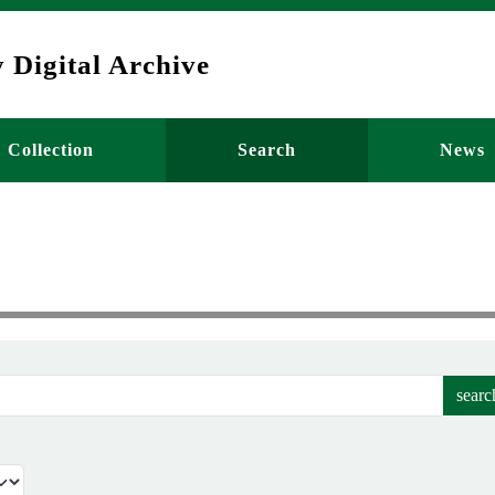
 Digital Archive
ーション
Collection
Search
News
searc