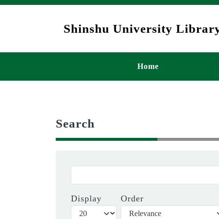
Skip to main content
Shinshu University Library
メインナビゲ
Home
Search
Display
Order