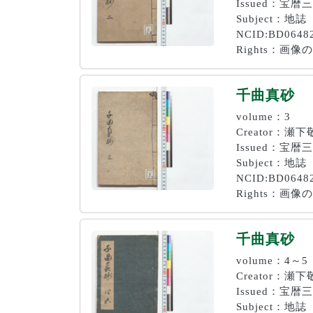
Issued：宝暦
Subject：地誌
NCID:BD0648
Rights：
千曲真砂
volume：3
Creator：
Issued：宝暦
Subject：地誌
NCID:BD0648
Rights：
千曲真砂
volume：4～5
Creator：
Issued：宝暦
Subject：地誌