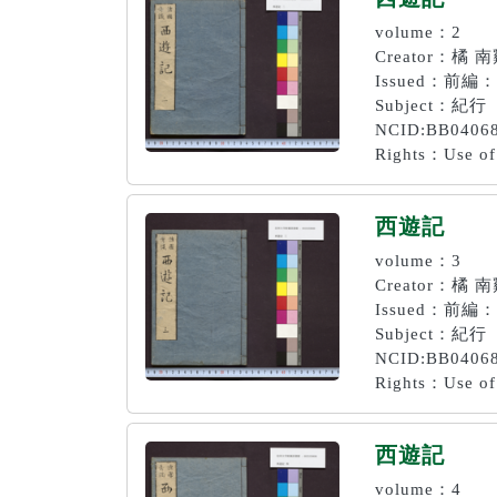
volume：2
Creator：橘 
Issued：前編：
Subject：紀行
NCID:BB0406
Rights：Use of 
西遊記
volume：3
Creator：橘 
Issued：前編：
Subject：紀行
NCID:BB0406
Rights：Use of 
西遊記
volume：4