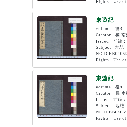
Rights：Use of 
東遊紀
volume：復3
Creator：橘 
Issued：前編
Subject：地誌
NCID:BB0405
Rights：Use of 
東遊紀
volume：復4
Creator：橘 
Issued：前編
Subject：地誌
NCID:BB0405
Rights：Use of 