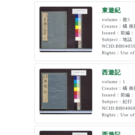
東遊紀
volume：復5
Creator：橘 
Issued：前編
Subject：地誌
NCID:BB0405
Rights：Use of 
西遊記
volume：1
Creator：橘 
Issued：前編：
Subject：紀行
NCID:BB0406
Rights：Use of 
西遊記