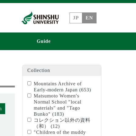
JP
EN
Guide
Collection
Mountains Archive of
Early-modern Japan
(653)
Matsumoto Women's
Normal School "local
materials" and "Tago
h
Bunko"
(183)
コレクション以外の資料
（和）
(12)
"Children of the muddy