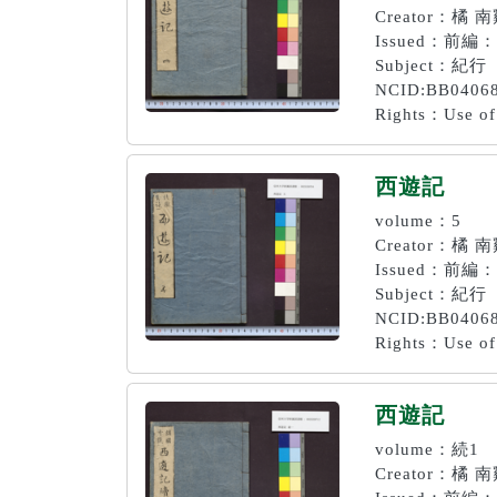
Creator：橘 
Issued：前編：
Subject：紀行
NCID:BB0406
Rights：Use of 
西遊記
volume：5
Creator：橘 
Issued：前編：
Subject：紀行
NCID:BB0406
Rights：Use of 
西遊記
volume：続1
Creator：橘 