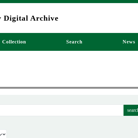
 Digital Archive
ーション
Collection
Search
News
searc