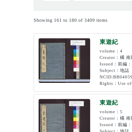
Showing 161 to 180 of 3409 items
東遊紀
volume：4
Creator：橘 
Issued：前編
Subject：地誌
NCID:BB0405
Rights：Use of 
東遊紀
volume：5
Creator：橘 
Issued：前編
Subject：地誌