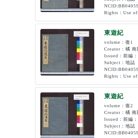
NCID:BB0405
Rights：Use of 
東遊紀
volume：復1
Creator：橘 
Issued：前編
Subject：地誌
NCID:BB0405
Rights：Use of 
東遊紀
volume：復2
Creator：橘 
Issued：前編
Subject：地誌
NCID:BB0405