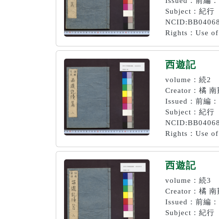
Issued：前編：
Subject：紀行
NCID:BB0406
Rights：Use of 
西遊記
volume：続2
Creator：橘 
Issued：前編：
Subject：紀行
NCID:BB0406
Rights：Use of 
西遊記
volume：続3
Creator：橘 
Issued：前編：
Subject：紀行