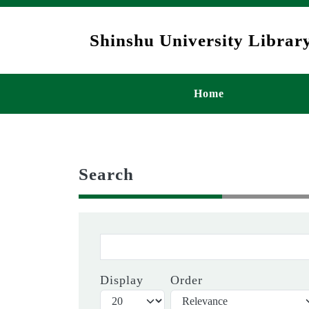
Skip to main content
Shinshu University Library
メインナビゲ
Home
Search
Display
Order