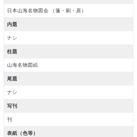
日本山海名物図会 （箋・刷・原）
内題
ナシ
柱題
山海名物図絵
尾題
ナシ
写刊
刊
表紙（色等）