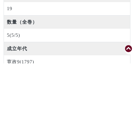
19
数量（全巻）
5(5/5)
成立年代
寛政9(1797)
時代区分
江戸中期
編著者（校閲者等も含む）
平瀬 徹斎
書写者or書肆