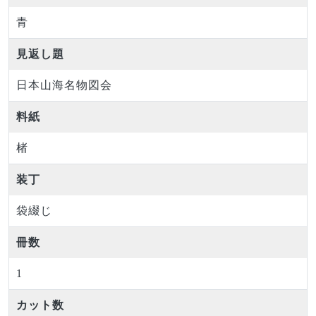
青
見返し題
日本山海名物図会
料紙
楮
装丁
袋綴じ
冊数
1
カット数