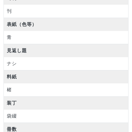
刊
表紙（色等）
青
見返し題
ナシ
料紙
楮
装丁
袋綴
冊数