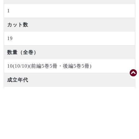
1
カット数
19
数量（全巻）
10(10/10)(前編5巻5冊・後編5巻5冊)
成立年代
前編：寛政7(1795)3 後編：寛政10(1798)6
時代区分
江戸中期
編著者（校閲者等も含む）