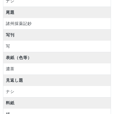
ナシ
尾題
諸州採薬記鈔
写刊
写
表紙（色等）
濃茶
見返し題
ナシ
料紙