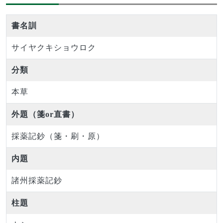
書名訓
サイヤクキショウロク
分類
本草
外題（箋or直書）
採薬記鈔（箋・刷・原）
内題
諸州採薬記鈔
柱題