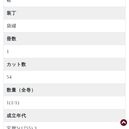
楮
装丁
袋綴
冊数
1
カット数
54
数量（全巻）
1(1/1)
成立年代
宝暦5(1755).3