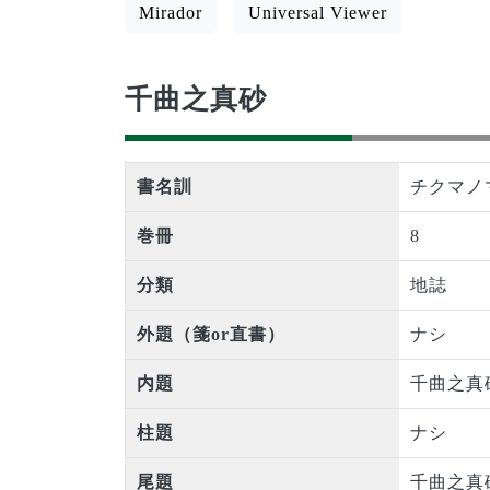
Mirador
Universal Viewer
千曲之真砂
書名訓
チクマノ
巻冊
8
分類
地誌
外題（箋or直書）
ナシ
内題
千曲之真
柱題
ナシ
尾題
千曲之真