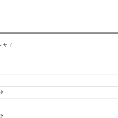
マサゴ
砂
砂