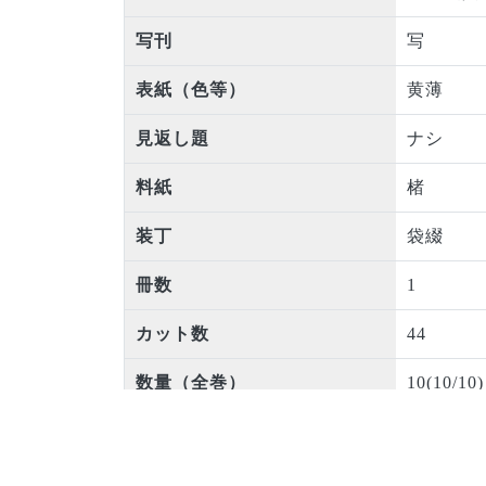
写刊
写
表紙（色等）
黄薄
見返し題
ナシ
料紙
楮
装丁
袋綴
冊数
1
カット数
44
数量（全巻）
10(10/10)
成立年代
宝暦3(175
時代区分
江戸中期