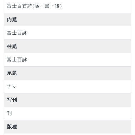
富士百首詩(箋・書・後)
内題
富士百詠
柱題
富士百詠
尾題
ナシ
写刊
刊
版種