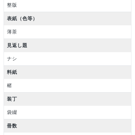
整版
表紙（色等）
薄茶
見返し題
ナシ
料紙
楮
装丁
袋綴
冊数