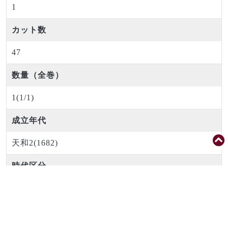
1
カット数
47
数量（全巻）
1(1/1)
成立年代
天和2(1682)
時代区分
江戸前期
編著者（校閲者等も含む）