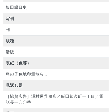
飯田縁日史
写刊
刊
版種
活版
表紙（色等）
鳥の子色地印章散らし
見返し題
［協賛広告］澤村屋呉服店／飯田知久町一丁目／電
話長一〇〇番