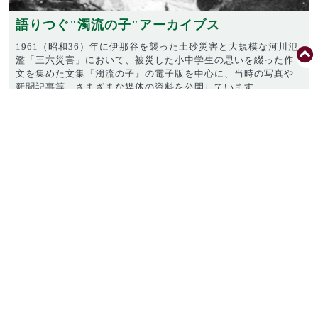
語りつぐ"濁流の子"アーカイブス
1961（昭和36）年に伊那谷を襲った土砂災害と大規模な河川氾
濫「三六災害」において、被災した小中学生の思いを綴った作
文を集めた文集『濁流の子』の電子版を中心に、当時の写真や
新聞記事等、さまざまな媒体の資料を公開しています。
散逸や風化の恐れがある、災害に備えるための知恵や教訓など
を示す情報資源を、伊那谷地域内外に、そしてまた後世に向
け、語り継いでいきます。天竜川総合学習館かわらんべ、天竜
川上流河川事務所、信州大学附属図書館の共同プロジェクトで
す。
※信州大学附属図書館デジタルアー
カイブは、公益財団法人図書館振興
財団の2024年度助成を受けて構築
しました。
〒390-8621 長野県松本市旭3丁
目1番1号
TEL：0263-37-2174 FAX：0263-
37-3633