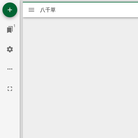
Mirador
八千草
八千草
ビ
1
ュ
ー
ワ